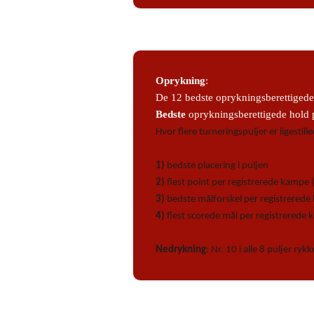
Oprykning
:
De 12 bedste oprykningsberettigede 
Bedste
oprykningsberettigede hold på
Hvor flere turneringspuljer er ligestil
1)
bedste placering i puljen
2)
flest point per registrerede kampe
3)
bedste målforskel per registrered
4)
flest scorede mål per registrerede
Nedrykning
: Nr. 10 i alle 8 puljer ryk