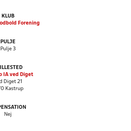
KLUB
odbold Forening
PULJE
Pulje 3
ILLESTED
p IA ved Diget
d Diget 21
70 Kastrup
PENSATION
Nej