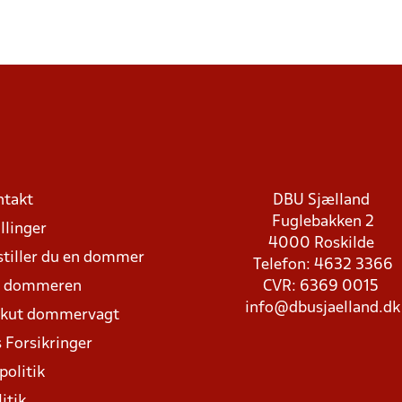
ntakt
DBU Sjælland
Fuglebakken 2
llinger
4000 Roskilde
stiller du en dommer
Telefon: 4632 3366
d dommeren
CVR: 6369 0015
info@dbusjaelland.dk
Akut dommervagt
 Forsikringer
politik
itik