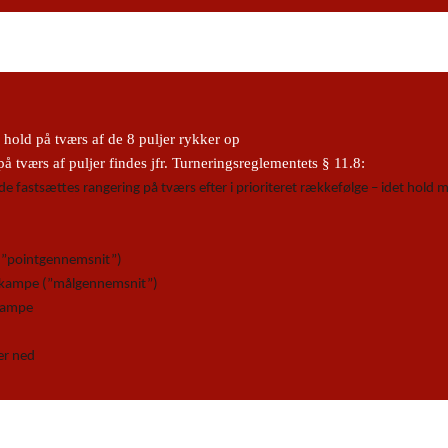
hold på tværs af de 8 puljer rykker op
 tværs af puljer findes jfr. Turneringsreglementets § 11.8:
lede fastsættes rangering på tværs efter i prioriteret rækkefølge – idet hold
 (”pointgennemsnit”)
e kampe (”målgennemsnit”)
 kampe
ker ned