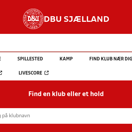
DBU SJÆLLAND
E
SPILLESTED
KAMP
FIND KLUB NÆR DI
LIVESCORE
Find en klub eller et hold