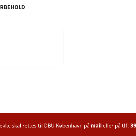
ORBEHOLD
kke skal rettes til DBU København på
mail
eller på tlf:
39