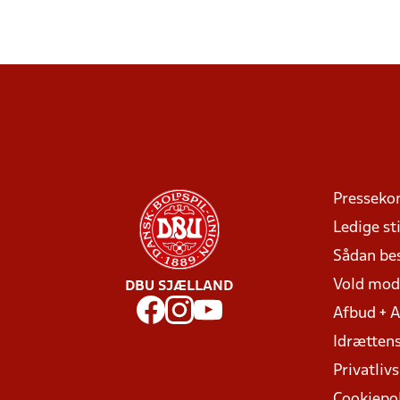
Presseko
Ledige sti
Sådan be
Vold mo
DBU SJÆLLAND
Afbud + 
Idrættens
Privatlivs
Cookiepol