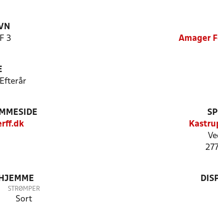
VN
F 3
Amager F
E
Efterår
EMMESIDE
SP
ff.dk
Kastru
Ve
27
 HJEMME
DIS
STRØMPER
Sort