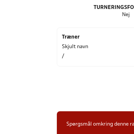
TURNERINGSF
Nej
Træner
Skjult navn
/
Spørgsmål omkring denne ræ