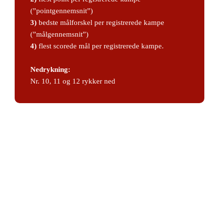
(”pointgennemsnit”)
3)
bedste målforskel per registrerede kampe
(”målgennemsnit”)
4)
flest scorede mål per registrerede kampe.
Nedrykning:
Nr. 10, 11 og 12 rykker ned