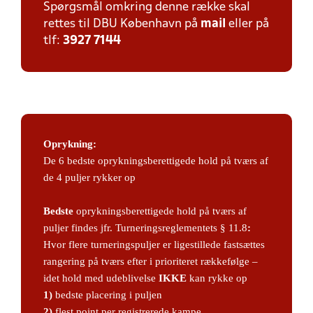
Spørgsmål omkring denne række skal
rettes til DBU København på
mail
eller på
tlf:
3927 7144
Oprykning:
De 6 bedste oprykningsberettigede hold på tværs af
de 4 puljer rykker op
Bedste
oprykningsberettigede hold på tværs af
puljer findes jfr. Turneringsreglementets § 11.8
:
Hvor flere turneringspuljer er ligestillede fastsættes
rangering på tværs efter i prioriteret rækkefølge –
idet hold med udeblivelse
IKKE
kan rykke op
1)
bedste placering i puljen
2)
flest point per registrerede kampe