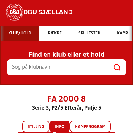
DBU SJÆLLAND
Hvad vil du søge efter?
KLUB/HOLD
RÆKKE
SPILLESTED
KAMP
INDHOLD OG NYHEDER
Find en klub eller et hold
STILLINGER, RESULTATER, KLUBBER OG
HOLD
FA 2000 8
Serie 3, P2/5 Efterår, Pulje 5
STILLING
INFO
KAMPPROGRAM