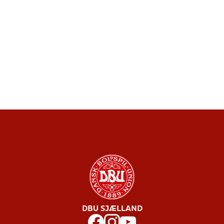
DBU SJÆLLAND