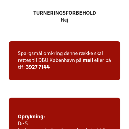
TURNERINGSFORBEHOLD
Nej
Spørgsmål omkring denne række skal
rettes til DBU København på
mail
eller på
tlf:
3927 7144
Oprykning
:
De 5