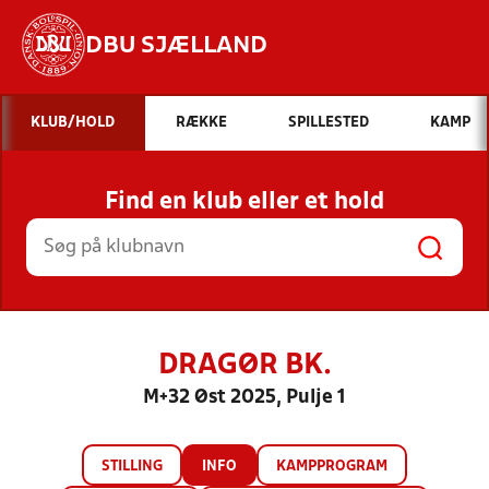
DBU SJÆLLAND
Hvad vil du søge efter?
KLUB/HOLD
RÆKKE
SPILLESTED
KAMP
INDHOLD OG NYHEDER
Find en klub eller et hold
STILLINGER, RESULTATER, KLUBBER OG
HOLD
DRAGØR BK.
M+32 Øst 2025, Pulje 1
STILLING
INFO
KAMPPROGRAM