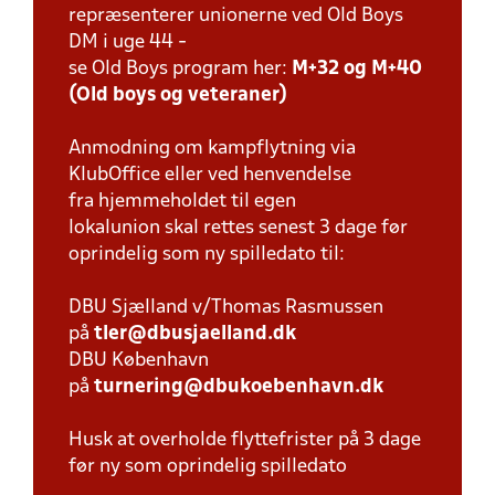
repræsenterer unionerne ved Old Boys
DM i uge 44 -
se Old Boys program her:
M+32 og M+40
(Old boys og veteraner)
Anmodning om kampflytning via
KlubOffice eller ved henvendelse
fra hjemmeholdet til egen
lokalunion skal rettes senest 3 dage før
oprindelig som ny spilledato til:
DBU Sjælland v/Thomas Rasmussen
på
tler@dbusjaelland.dk
DBU København
på
turnering@dbukoebenhavn.dk
Husk at overholde flyttefrister på 3 dage
før ny som oprindelig spilledato