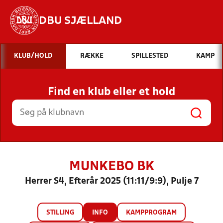
DBU SJÆLLAND
Hvad vil du søge efter?
KLUB/HOLD
RÆKKE
SPILLESTED
KAMP
INDHOLD OG NYHEDER
Find en klub eller et hold
STILLINGER, RESULTATER, KLUBBER OG
HOLD
MUNKEBO BK
Herrer S4, Efterår 2025 (11:11/9:9), Pulje 7
STILLING
INFO
KAMPPROGRAM