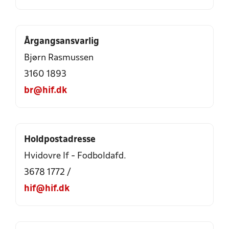
Årgangsansvarlig
Bjørn Rasmussen
3160 1893
br@hif.dk
Holdpostadresse
Hvidovre If - Fodboldafd.
3678 1772 /
hif@hif.dk