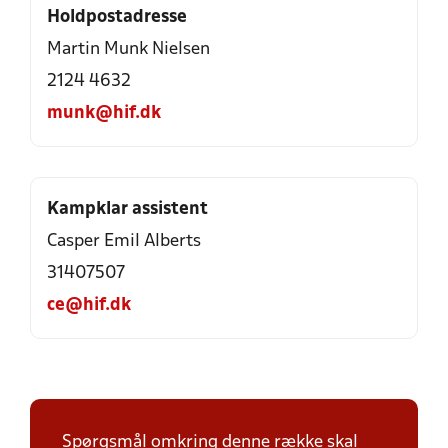
Holdpostadresse
Martin Munk Nielsen
2124 4632
munk@hif.dk
Kampklar assistent
Casper Emil Alberts
31407507
ce@hif.dk
Spørgsmål omkring denne række skal