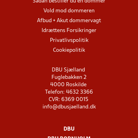
Sådan bestiller du en dommer
Vold mod dommeren
Afbud + Akut dommervagt
Idrættens Forsikringer
Privatlivspolitik
Cookiepolitik
DBU Sjælland
Fuglebakken 2
4000 Roskilde
Telefon: 4632 3366
CVR: 6369 0015
info@dbusjaelland.dk
DBU