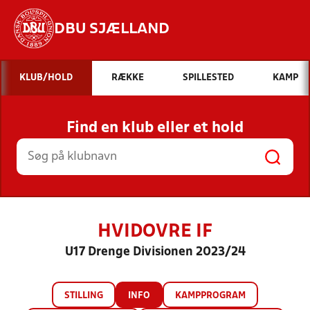
DBU SJÆLLAND
Hvad vil du søge efter?
KLUB/HOLD
RÆKKE
SPILLESTED
KAMP
INDHOLD OG NYHEDER
Find en klub eller et hold
STILLINGER, RESULTATER, KLUBBER OG
HOLD
HVIDOVRE IF
U17 Drenge Divisionen 2023/24
STILLING
INFO
KAMPPROGRAM