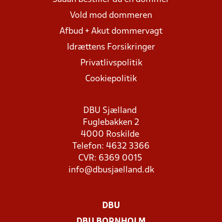
Vold mod dommeren
Afbud + Akut dommervagt
Idrættens Forsikringer
Privatlivspolitik
Cookiepolitik
DBU Sjælland
Fuglebakken 2
4000 Roskilde
Telefon: 4632 3366
CVR: 6369 0015
info@dbusjaelland.dk
DBU
DBU BORNHOLM