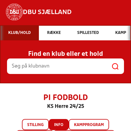
DBU SJÆLLAND
Hvad vil du søge efter?
KLUB/HOLD
RÆKKE
SPILLESTED
KAMP
INDHOLD OG NYHEDER
Find en klub eller et hold
STILLINGER, RESULTATER, KLUBBER OG
HOLD
PI FODBOLD
KS Herre 24/25
STILLING
INFO
KAMPPROGRAM