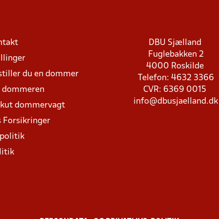
ntakt
DBU Sjælland
Fuglebakken 2
llinger
4000 Roskilde
stiller du en dommer
Telefon: 4632 3366
d dommeren
CVR: 6369 0015
info@dbusjaelland.dk
Akut dommervagt
 Forsikringer
politik
itik