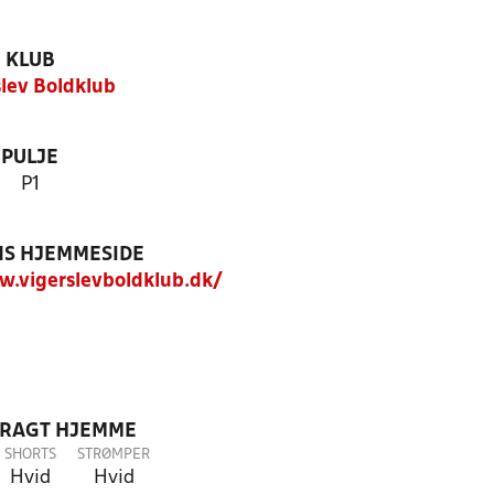
KLUB
slev Boldklub
PULJE
P1
S HJEMMESIDE
.vigerslevboldklub.dk/
DRAGT HJEMME
SHORTS
STRØMPER
Hvid
Hvid