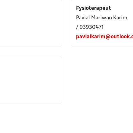
Fysioterapeut
Pavial Mariwan Karim
/ 93930471
pavialkarim@outlook.