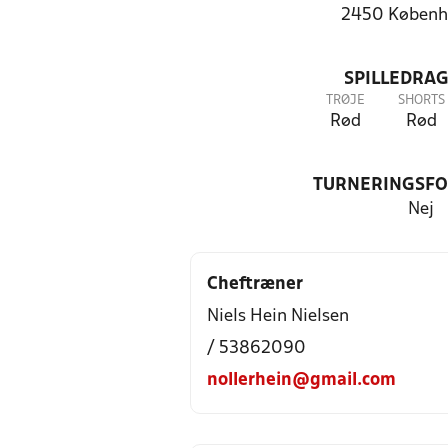
2450 Københ
SPILLEDRAG
TRØJE
SHORTS
Rød
Rød
TURNERINGSF
Nej
Cheftræner
Niels Hein Nielsen
/ 53862090
nollerhein@gmail.com