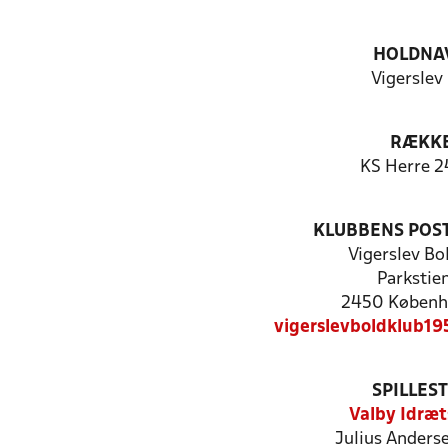
HOLDNA
Vigerslev
RÆKK
KS Herre 2
KLUBBENS POS
Vigerslev Bo
Parkstie
2450 Københ
vigerslevboldklub1
SPILLES
Valby Idræt
Julius Anderse