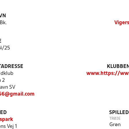
VN
 Bk.
Viger
E
4/25
TADRESSE
KLUBBEN
ldklub
www.https://www
n 2
avn SV
956@gmail.com
TED
SPILLE
TRØJE
spark
Grøn
ns Vej 1