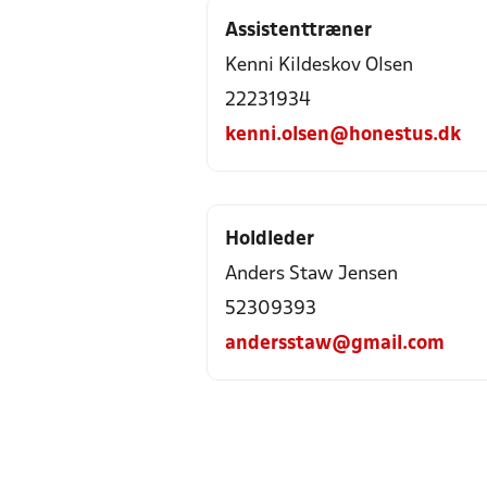
Assistenttræner
Kenni Kildeskov Olsen
22231934
kenni.olsen@honestus.dk
Holdleder
Anders Staw Jensen
52309393
andersstaw@gmail.com