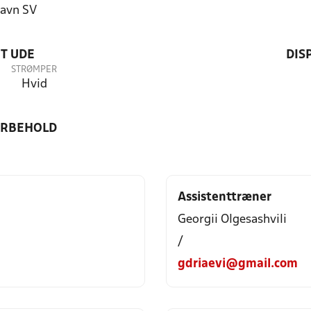
avn SV
T UDE
DIS
STRØMPER
Hvid
ORBEHOLD
Assistenttræner
Georgii Olgesashvili
/
gdriaevi@gmail.com