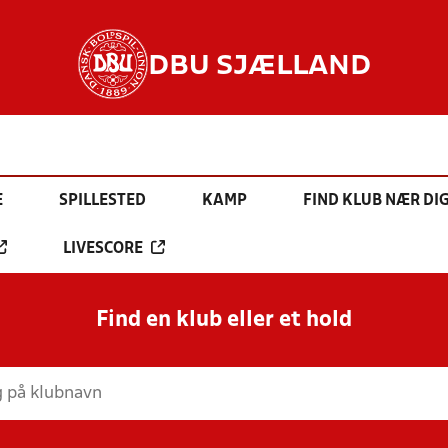
DBU SJÆLLAND
E
SPILLESTED
KAMP
FIND KLUB NÆR DI
LIVESCORE
Find en klub eller et hold