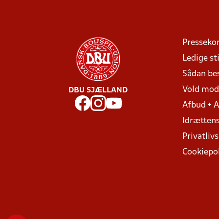
Presseko
Ledige sti
Sådan be
Vold mo
DBU SJÆLLAND
Afbud + 
Idrættens
Privatlivs
Cookiepol