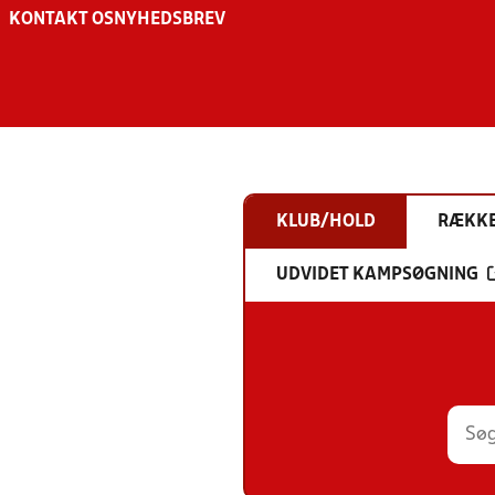
KONTAKT OS
NYHEDSBREV
KLUB/HOLD
RÆKK
UDVIDET KAMPSØGNING