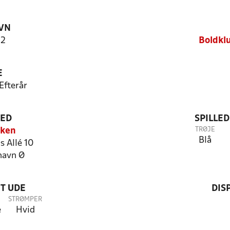
VN
 2
Boldkl
E
Efterår
TED
SPILLE
TRØJE
rken
Blå
s Allé 10
havn Ø
T UDE
DIS
STRØMPER
e
Hvid