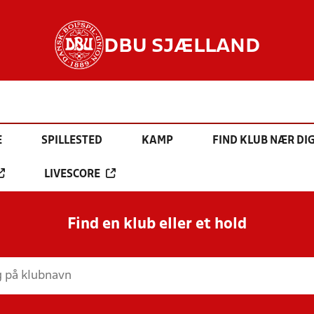
DBU SJÆLLAND
E
SPILLESTED
KAMP
FIND KLUB NÆR DI
LIVESCORE
Find en klub eller et hold