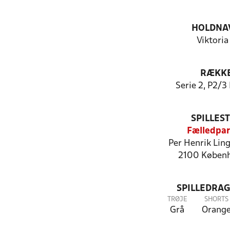
HOLDNA
Viktoria
RÆKK
Serie 2, P2/3 
SPILLES
Fælledpa
Per Henrik Ling
2100 Køben
SPILLEDRAG
TRØJE
SHORTS
Grå
Orang