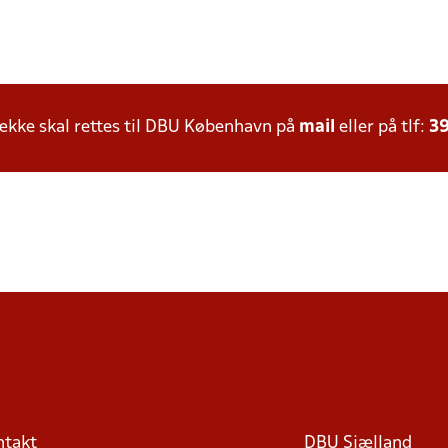
kke skal rettes til DBU København på
mail
eller på tlf:
39
ntakt
DBU Sjælland