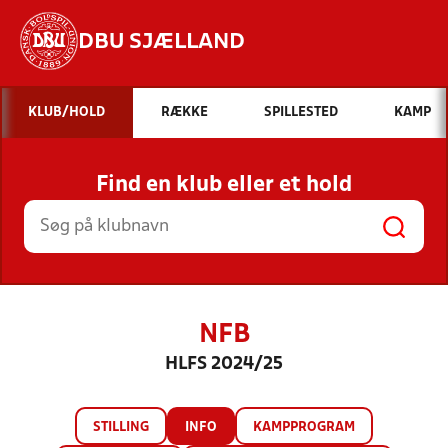
DBU SJÆLLAND
Hvad vil du søge efter?
KLUB/HOLD
RÆKKE
SPILLESTED
KAMP
INDHOLD OG NYHEDER
Find en klub eller et hold
STILLINGER, RESULTATER, KLUBBER OG
HOLD
NFB
HLFS 2024/25
STILLING
INFO
KAMPPROGRAM