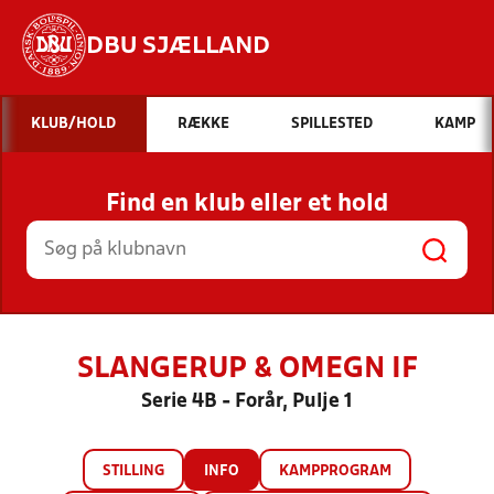
DBU SJÆLLAND
Hvad vil du søge efter?
KLUB/HOLD
RÆKKE
SPILLESTED
KAMP
INDHOLD OG NYHEDER
Find en klub eller et hold
STILLINGER, RESULTATER, KLUBBER OG
HOLD
SLANGERUP & OMEGN IF
Serie 4B - Forår, Pulje 1
STILLING
INFO
KAMPPROGRAM