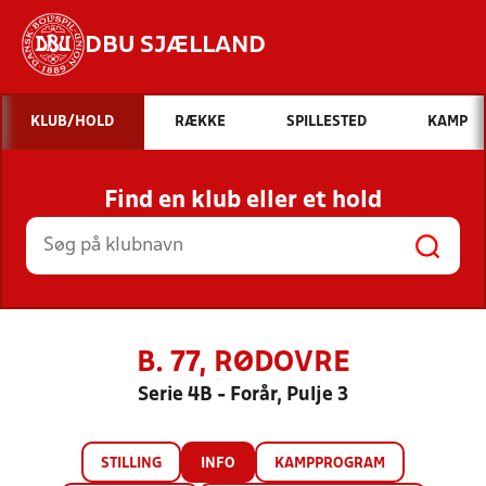
DBU SJÆLLAND
Hvad vil du søge efter?
KLUB/HOLD
RÆKKE
SPILLESTED
KAMP
INDHOLD OG NYHEDER
Find en klub eller et hold
STILLINGER, RESULTATER, KLUBBER OG
HOLD
B. 77, RØDOVRE
Serie 4B - Forår, Pulje 3
STILLING
INFO
KAMPPROGRAM