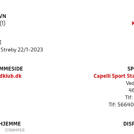
VN
(1)
E
 Strøby 22/1-2023
EMMESIDE
SP
dklub.dk
Capelli Sport S
Ved
4
Tlf
Tlf: 5664
 HJEMME
DIS
STRØMPER