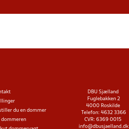
ntakt
DBU Sjælland
Fuglebakken 2
llinger
4000 Roskilde
stiller du en dommer
Telefon: 4632 3366
d dommeren
CVR: 6369 0015
info@dbusjaelland.dk
Akut dommervagt