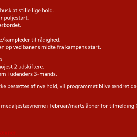
usk at stille lige hold.
r puljestart.
erbordet.
e/kampleder til rådighed.
en op ved banens midte fra kampens start.
p
øjest 2 udskiftere.
som i udendørs 3-mands.
ke besættes af nye hold, vil programmet blive ændret dag
e medaljestævnerne i februar/marts åbner for tilmelding
tævner.