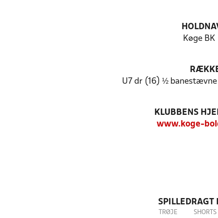
HOLDNA
Køge BK 
RÆKK
U7 dr (16) ½ banestævne
KLUBBENS HJ
www.koge-bol
SPILLEDRAGT
TRØJE
SHORTS