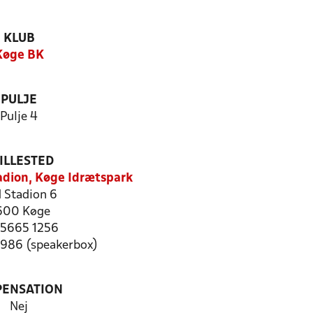
KLUB
Køge BK
PULJE
Pulje 4
ILLESTED
tadion, Køge Idrætspark
 Stadion 6
600 Køge
: 5665 1256
0986 (speakerbox)
PENSATION
Nej