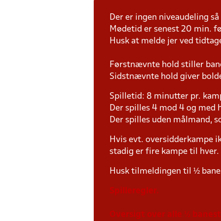
Der er ingen niveaudeling så h
Mødetid er senest 20 min. fø
Husk at melde jer ved tidtag
Førstnævnte hold stiller ban
Sidstnævnte hold giver bold
Spilletid: 8 minutter pr. kam
Der spilles 4 mod 4 og med h
Der spilles uden målmand, 
Hvis evt. oversidderkampe ik
stadig er fire kampe til hver.
Husk tilmeldingen til ½ ban
Spilleregler.
Oversigt over alle ½ banes