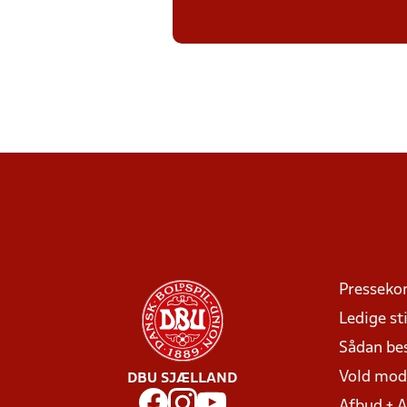
Presseko
Ledige sti
Sådan be
Vold mo
DBU SJÆLLAND
Afbud + 