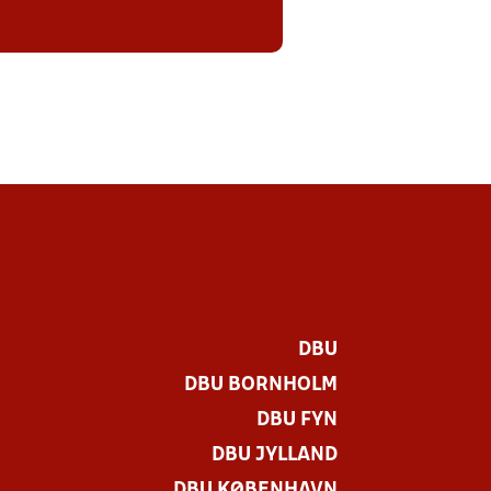
DBU
DBU BORNHOLM
DBU FYN
DBU JYLLAND
DBU KØBENHAVN