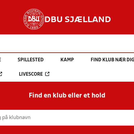
DBU SJÆLLAND
E
SPILLESTED
KAMP
FIND KLUB NÆR DI
LIVESCORE
Find en klub eller et hold