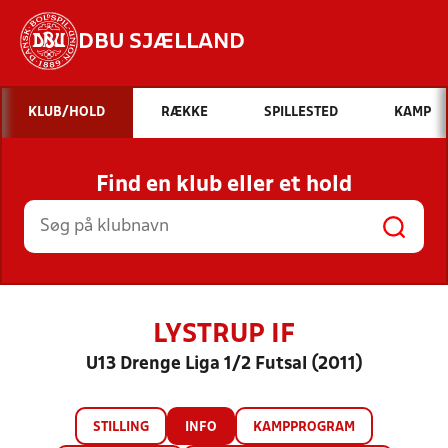
DBU SJÆLLAND
Hvad vil du søge efter?
KLUB/HOLD
RÆKKE
SPILLESTED
KAMP
INDHOLD OG NYHEDER
Find en klub eller et hold
STILLINGER, RESULTATER, KLUBBER OG
HOLD
LYSTRUP IF
U13 Drenge Liga 1/2 Futsal (2011)
STILLING
INFO
KAMPPROGRAM