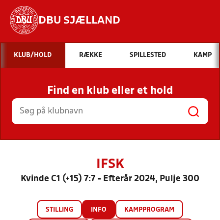
DBU SJÆLLAND
Hvad vil du søge efter?
KLUB/HOLD
RÆKKE
SPILLESTED
KAMP
INDHOLD OG NYHEDER
Find en klub eller et hold
STILLINGER, RESULTATER, KLUBBER OG
HOLD
IFSK
Kvinde C1 (+15) 7:7 - Efterår 2024, Pulje 300
STILLING
INFO
KAMPPROGRAM