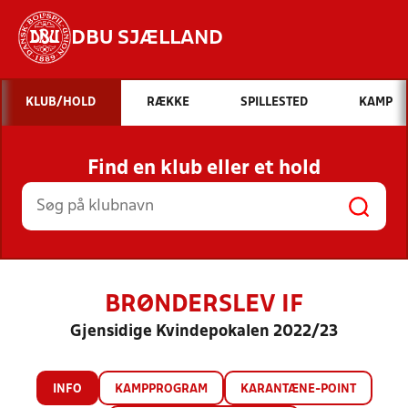
DBU SJÆLLAND
Hvad vil du søge efter?
KLUB/HOLD
RÆKKE
SPILLESTED
KAMP
INDHOLD OG NYHEDER
Find en klub eller et hold
STILLINGER, RESULTATER, KLUBBER OG
HOLD
BRØNDERSLEV IF
Gjensidige Kvindepokalen 2022/23
INFO
KAMPPROGRAM
KARANTÆNE-POINT