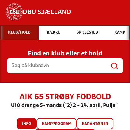
DBU SJÆLLAND
Hvad vil du søge efter?
KLUB/HOLD
RÆKKE
SPILLESTED
KAMP
INDHOLD OG NYHEDER
Find en klub eller et hold
STILLINGER, RESULTATER, KLUBBER OG
HOLD
AIK 65 STRØBY FODBOLD
U10 drenge 5-mands (12) 2 - 24. april, Pulje 1
INFO
KAMPPROGRAM
KARANTÆNER