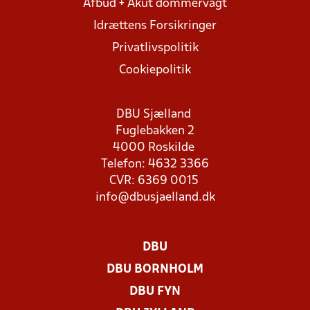
Afbud + Akut dommervagt
Idrættens Forsikringer
Privatlivspolitik
Cookiepolitik
DBU Sjælland
Fuglebakken 2
4000 Roskilde
Telefon: 4632 3366
CVR: 6369 0015
info@dbusjaelland.dk
DBU
DBU BORNHOLM
DBU FYN