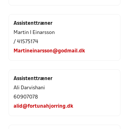
Assistenttræner
Martin I Einarsson
/ 41575174
Martineinarsson@godmail.dk
Assistenttræner
Ali Darvishani
60907078
alid@fortunahjorring.dk