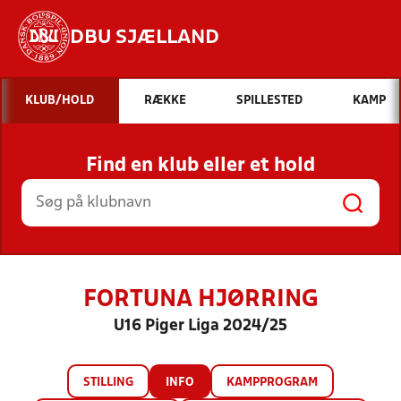
DBU SJÆLLAND
Hvad vil du søge efter?
KLUB/HOLD
RÆKKE
SPILLESTED
KAMP
INDHOLD OG NYHEDER
Find en klub eller et hold
STILLINGER, RESULTATER, KLUBBER OG
HOLD
FORTUNA HJØRRING
U16 Piger Liga 2024/25
STILLING
INFO
KAMPPROGRAM