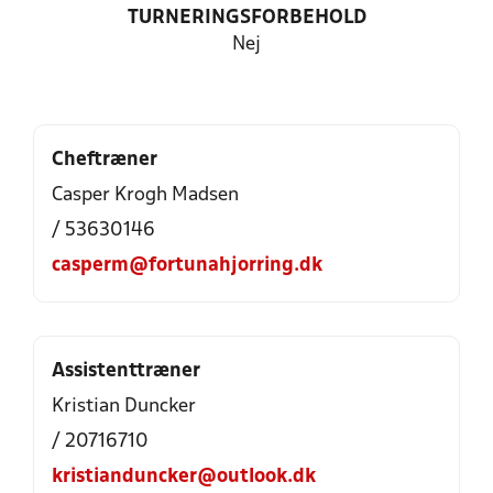
TURNERINGSFORBEHOLD
Nej
Cheftræner
Casper Krogh Madsen
/ 53630146
casperm@fortunahjorring.dk
Assistenttræner
Kristian Duncker
/ 20716710
kristianduncker@outlook.dk