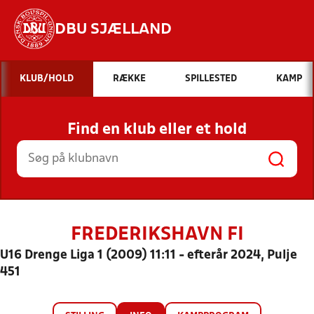
DBU SJÆLLAND
Hvad vil du søge efter?
KLUB/HOLD
RÆKKE
SPILLESTED
KAMP
INDHOLD OG NYHEDER
Find en klub eller et hold
STILLINGER, RESULTATER, KLUBBER OG
HOLD
FREDERIKSHAVN FI
U16 Drenge Liga 1 (2009) 11:11 - efterår 2024, Pulje
451