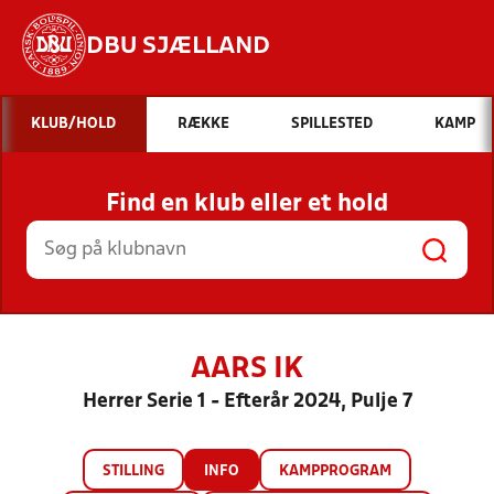
DBU SJÆLLAND
Hvad vil du søge efter?
KLUB/HOLD
RÆKKE
SPILLESTED
KAMP
INDHOLD OG NYHEDER
Find en klub eller et hold
STILLINGER, RESULTATER, KLUBBER OG
HOLD
AARS IK
Herrer Serie 1 - Efterår 2024, Pulje 7
STILLING
INFO
KAMPPROGRAM