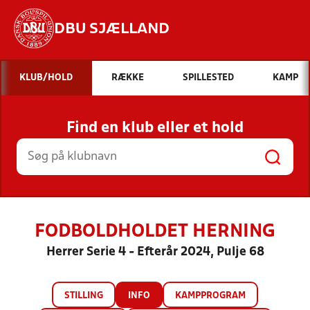
DBU SJÆLLAND
Hvad vil du søge efter?
KLUB/HOLD
RÆKKE
SPILLESTED
KAMP
INDHOLD OG NYHEDER
Find en klub eller et hold
STILLINGER, RESULTATER, KLUBBER OG
HOLD
FODBOLDHOLDET HERNING
Herrer Serie 4 - Efterår 2024, Pulje 68
STILLING
INFO
KAMPPROGRAM