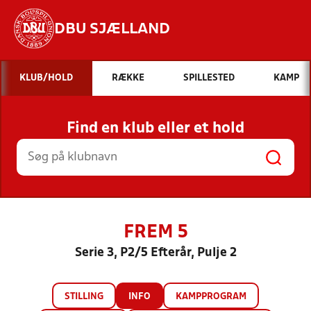
DBU SJÆLLAND
Hvad vil du søge efter?
KLUB/HOLD
RÆKKE
SPILLESTED
KAMP
INDHOLD OG NYHEDER
Find en klub eller et hold
STILLINGER, RESULTATER, KLUBBER OG
HOLD
FREM 5
Serie 3, P2/5 Efterår, Pulje 2
STILLING
INFO
KAMPPROGRAM