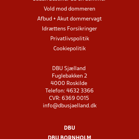
Vold mod dommeren
Afbud + Akut dommervagt
Idrættens Forsikringer
Privatlivspolitik
Cookiepolitik
DBU Sjælland
Fuglebakken 2
4000 Roskilde
Telefon: 4632 3366
CVR: 6369 0015
info@dbusjaelland.dk
DBU
DBU BORNHOLM