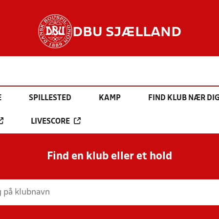
DBU SJÆLLAND
E
SPILLESTED
KAMP
FIND KLUB NÆR DI
LIVESCORE
Find en klub eller et hold