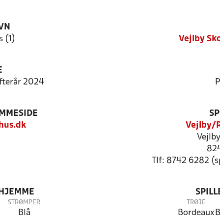
VN
 (1)
Vejlby Sk
E
Efterår 2024
P
EMMESIDE
SP
hus.dk
Vejlby/
Vejlby
824
Tlf: 8742 6282 (
 HJEMME
SPIL
STRØMPER
TRØJE
Blå
Bordeaux
B