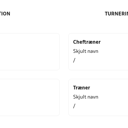
TION
TURNERI
Cheftræner
Skjult navn
/
Træner
Skjult navn
/