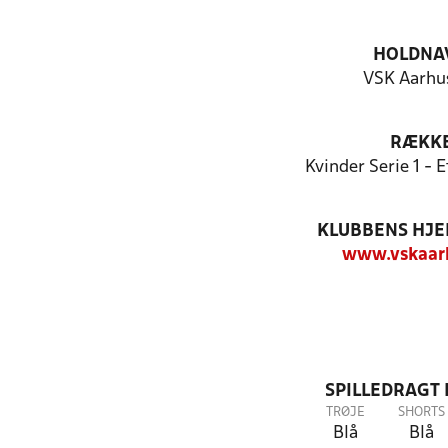
HOLDNA
VSK Aarhus
RÆKK
Kvinder Serie 1 - 
KLUBBENS HJ
www.vskaar
SPILLEDRAGT
TRØJE
SHORTS
Blå
Blå