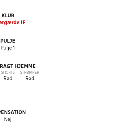
KLUB
ergærde IF
PULJE
Pulje 1
DRAGT HJEMME
SHORTS
STRØMPER
Rød
Rød
PENSATION
Nej