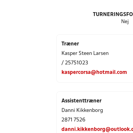
TURNERINGSF
Nej
Træner
Kasper Steen Larsen
/ 25751023
kaspercorsa@hotmail.com
Assistenttræner
Danni Kikkenborg
2871 7526
danni.kikkenborg@outlook.