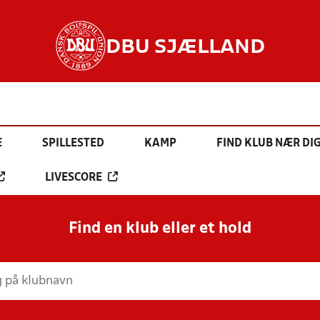
DBU SJÆLLAND
E
SPILLESTED
KAMP
FIND KLUB NÆR DI
LIVESCORE
Find en klub eller et hold