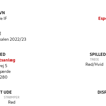
VN
e IF
Esp
E
kalen 2022/23
TED
SPILLE
TRØJE
tsanlæg
Rød/Hvid
ej 5
gærde
4280
T UDE
DIS
STRØMPER
Rød