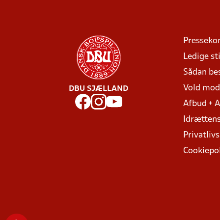
Presseko
Ledige sti
Sådan be
Vold mo
DBU SJÆLLAND
Afbud + 
Idrættens
Privatlivs
Cookiepol