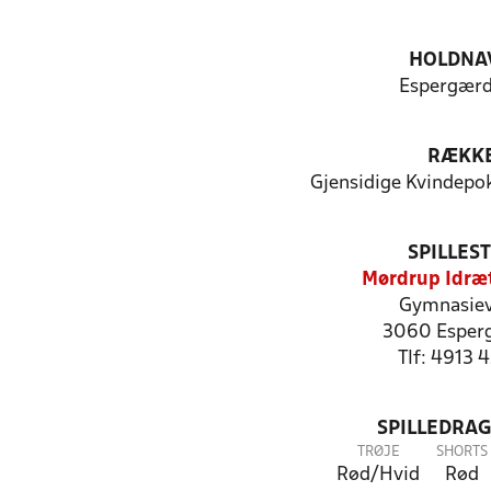
HOLDNA
Espergærd
RÆKK
Gjensidige Kvindepo
SPILLES
Mørdrup Idræ
Gymnasiev
3060 Esper
Tlf: 4913 
SPILLEDRAG
TRØJE
SHORTS
Rød/Hvid
Rød