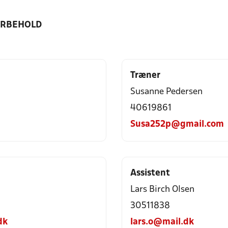
ORBEHOLD
Træner
Susanne Pedersen
40619861
Susa252p@gmail.com
Assistent
Lars Birch Olsen
30511838
dk
lars.o@mail.dk