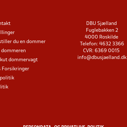
ntakt
DBU Sjælland
Fuglebakken 2
llinger
4000 Roskilde
stiller du en dommer
Telefon: 4632 3366
d dommeren
CVR: 6369 0015
info@dbusjaelland.dk
Akut dommervagt
 Forsikringer
politik
itik