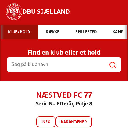
DBU SJÆLLAND
Hvad vil du søge efter?
KLUB/HOLD
RÆKKE
SPILLESTED
KAMP
INDHOLD OG NYHEDER
Find en klub eller et hold
STILLINGER, RESULTATER, KLUBBER OG
HOLD
NÆSTVED FC 77
Serie 6 - Efterår, Pulje 8
INFO
KARANTÆNER