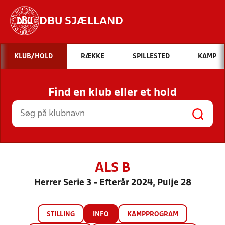
DBU SJÆLLAND
Hvad vil du søge efter?
KLUB/HOLD
RÆKKE
SPILLESTED
KAMP
INDHOLD OG NYHEDER
Find en klub eller et hold
STILLINGER, RESULTATER, KLUBBER OG
HOLD
ALS B
Herrer Serie 3 - Efterår 2024, Pulje 28
STILLING
INFO
KAMPPROGRAM