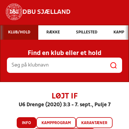
DBU SJÆLLAND
Hvad vil du søge efter?
KLUB/HOLD
RÆKKE
SPILLESTED
KAMP
INDHOLD OG NYHEDER
Find en klub eller et hold
STILLINGER, RESULTATER, KLUBBER OG
HOLD
LØJT IF
U6 Drenge (2020) 3:3 - 7. sept., Pulje 7
INFO
KAMPPROGRAM
KARANTÆNER