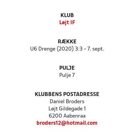
KLUB
Løjt IF
RÆKKE
U6 Drenge (2020) 3:3 - 7. sept.
PULJE
Pulje 7
KLUBBENS POSTADRESSE
Daniel Broders
Løjt Gildegade 1
6200 Aabenraa
broders12@hotmail.com