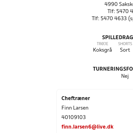
4990 Saksk
Tlf: 5470 
Tlf: 5470 4633 (
SPILLEDRAG
TRØJE
SHORTS
Koksgrå
Sort
TURNERINGSF
Nej
Cheftræner
Finn Larsen
40109103
finn.larsen6@live.dk