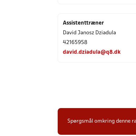
Assistenttræner
David Janosz Dziadula
42165958
david.dziadula@q8.dk
Spørgsmål omkring denne ræk