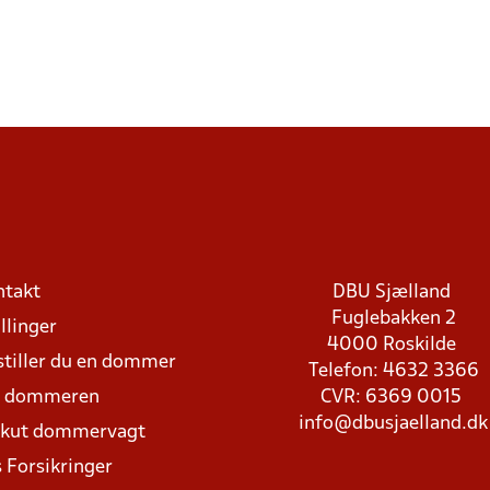
ntakt
DBU Sjælland
Fuglebakken 2
llinger
4000 Roskilde
stiller du en dommer
Telefon: 4632 3366
d dommeren
CVR: 6369 0015
info@dbusjaelland.dk
Akut dommervagt
 Forsikringer