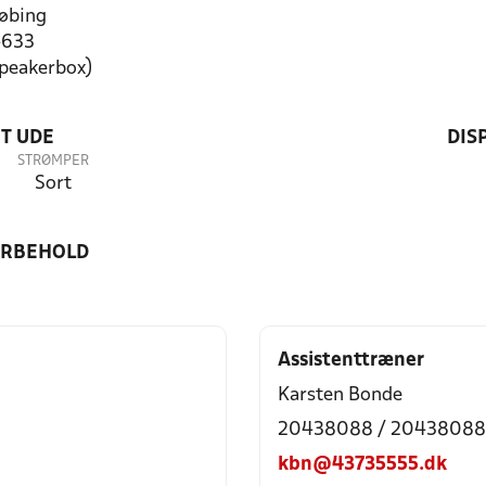
øbing
4633
speakerbox)
T UDE
DIS
STRØMPER
Sort
ORBEHOLD
Assistenttræner
Karsten Bonde
20438088 / 20438088
kbn@43735555.dk