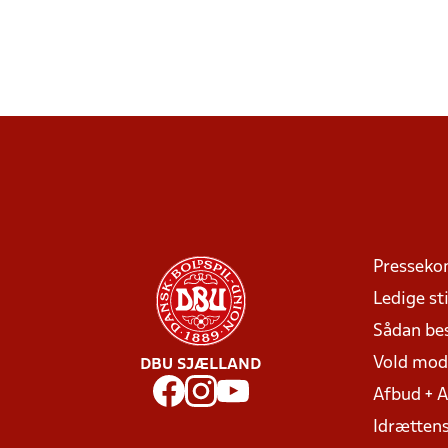
Presseko
Ledige sti
Sådan be
Vold mo
DBU SJÆLLAND
Afbud + 
Idrættens