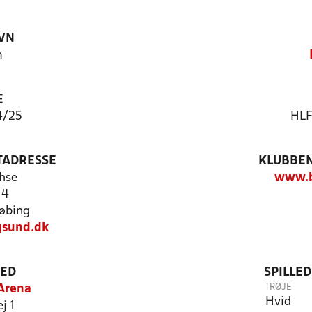
VN
m
E
4/25
HLF
TADRESSE
KLUBBEN
hse
www.b
14
øbing
sund.dk
TED
SPILLE
TRØJE
 Arena
Hvid
j 1