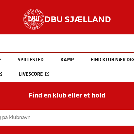
DBU SJÆLLAND
E
SPILLESTED
KAMP
FIND KLUB NÆR DI
LIVESCORE
Find en klub eller et hold