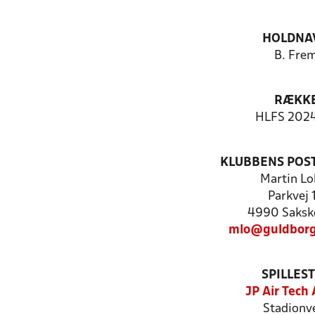
HOLDNA
B. Fre
RÆKK
HLFS 202
KLUBBENS POS
Martin Lo
Parkvej 
4990 Saksk
mlo@guldborg
SPILLES
JP Air Tech
Stadionve