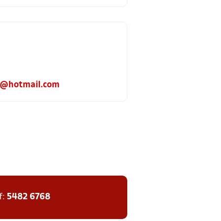
23@hotmail.com
f:
5482 6768