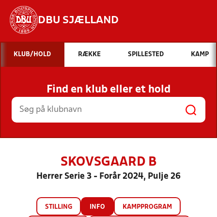
DBU SJÆLLAND
Hvad vil du søge efter?
KLUB/HOLD
RÆKKE
SPILLESTED
KAMP
INDHOLD OG NYHEDER
Find en klub eller et hold
STILLINGER, RESULTATER, KLUBBER OG
HOLD
SKOVSGAARD B
Herrer Serie 3 - Forår 2024, Pulje 26
STILLING
INFO
KAMPPROGRAM