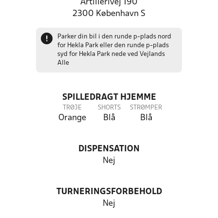
Artillerivej 190
2300 København S
Parker din bil i den runde p-plads nord
!
for Hekla Park eller den runde p-plads
syd for Hekla Park nede ved Vejlands
Alle
SPILLEDRAGT HJEMME
TRØJE
SHORTS
STRØMPER
Orange
Blå
Blå
DISPENSATION
Nej
TURNERINGSFORBEHOLD
Nej