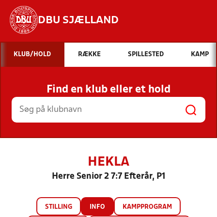
DBU SJÆLLAND
Hvad vil du søge efter?
KLUB/HOLD
RÆKKE
SPILLESTED
KAMP
INDHOLD OG NYHEDER
Find en klub eller et hold
STILLINGER, RESULTATER, KLUBBER OG
HOLD
HEKLA
Herre Senior 2 7:7 Efterår, P1
STILLING
INFO
KAMPPROGRAM