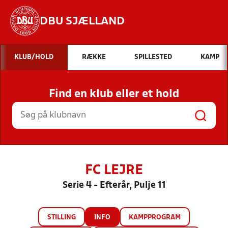
DBU SJÆLLAND
Hvad vil du søge efter?
KLUB/HOLD
RÆKKE
SPILLESTED
KAMP
INDHOLD OG NYHEDER
Find en klub eller et hold
STILLINGER, RESULTATER, KLUBBER OG
HOLD
FC LEJRE
Serie 4 - Efterår, Pulje 11
STILLING
INFO
KAMPPROGRAM