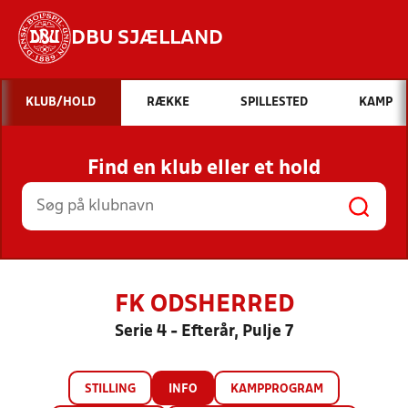
DBU SJÆLLAND
Hvad vil du søge efter?
KLUB/HOLD
RÆKKE
SPILLESTED
KAMP
INDHOLD OG NYHEDER
Find en klub eller et hold
STILLINGER, RESULTATER, KLUBBER OG
HOLD
FK ODSHERRED
Serie 4 - Efterår, Pulje 7
STILLING
INFO
KAMPPROGRAM