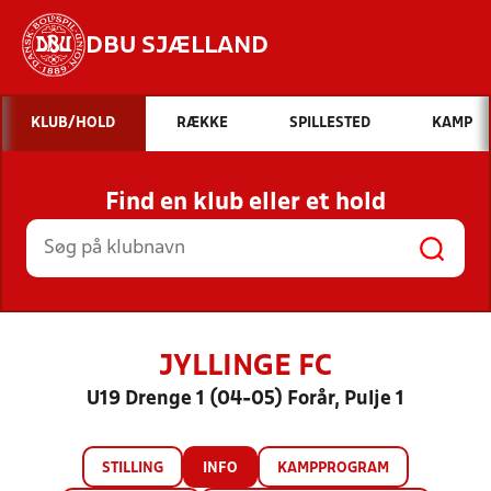
DBU SJÆLLAND
Hvad vil du søge efter?
KLUB/HOLD
RÆKKE
SPILLESTED
KAMP
INDHOLD OG NYHEDER
Find en klub eller et hold
STILLINGER, RESULTATER, KLUBBER OG
HOLD
JYLLINGE FC
U19 Drenge 1 (04-05) Forår, Pulje 1
STILLING
INFO
KAMPPROGRAM