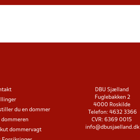
ntakt
DBU Sjælland
Fuglebakken 2
llinger
4000 Roskilde
stiller du en dommer
Telefon: 4632 3366
d dommeren
CVR: 6369 0015
info@dbusjaelland.dk
Akut dommervagt
 Forsikringer