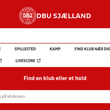
DBU SJÆLLAND
E
SPILLESTED
KAMP
FIND KLUB NÆR DI
LIVESCORE
Find en klub eller et hold