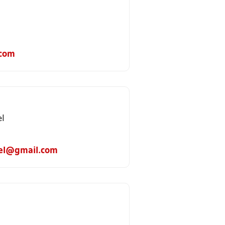
com
el
el@gmail.com