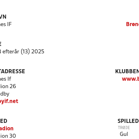
VN
es IF
Brøn
E
8 efterår (13) 2025
TADRESSE
KLUBBEN
es If
www.b
ion 26
ndby
yif.net
TED
SPILLE
TRØJE
adion
Gul
ion 30