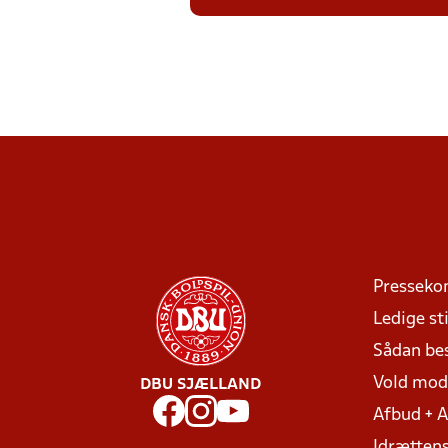
Presseko
Ledige sti
Sådan be
Vold mo
DBU SJÆLLAND
Afbud + 
Idrættens