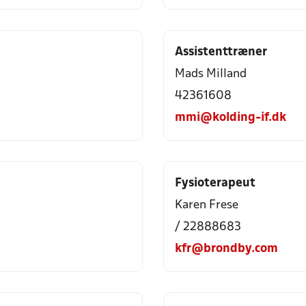
Assistenttræner
Mads Milland
42361608
mmi@kolding-if.dk
Fysioterapeut
Karen Frese
/ 22888683
kfr@brondby.com