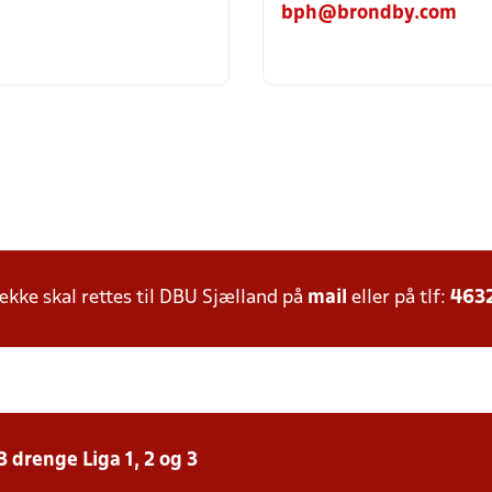
bph@brondby.com
ke skal rettes til DBU Sjælland på
mail
eller på tlf:
463
 drenge Liga 1, 2 og 3