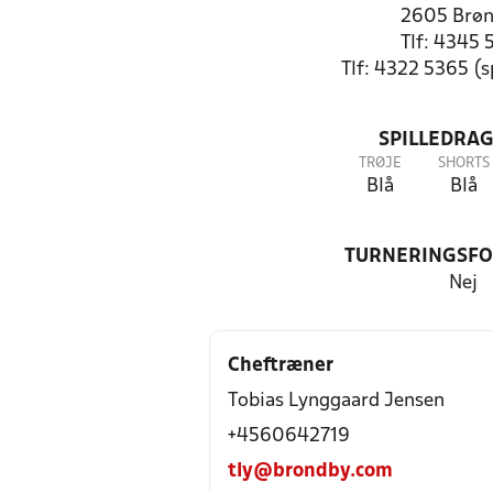
2605 Brø
Tlf: 4345 
Tlf: 4322 5365 (
SPILLEDRAG
TRØJE
SHORTS
Blå
Blå
TURNERINGSF
Nej
Cheftræner
Tobias Lynggaard Jensen
+4560642719
tly@brondby.com