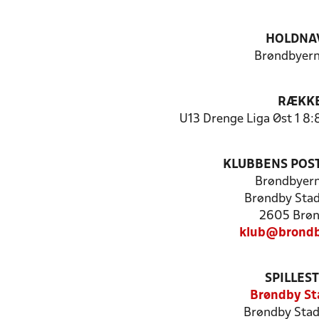
HOLDNA
Brøndbyern
RÆKK
U13 Drenge Liga Øst 1 8:
KLUBBENS POS
Brøndbyern
Brøndby Stad
2605 Brø
klub@brondb
SPILLES
Brøndby St
Brøndby Stad