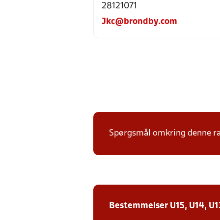
28121071
Jkc@brondby.com
Spørgsmål omkring denne ræk
Bestemmelser U15, U14, U13