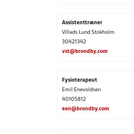
Assistenttræner
Villads Lund Stokholm
30421342
vst@brondby.com
Fysioterapeut
Emil Enevoldsen
40105812
een@brondby.com