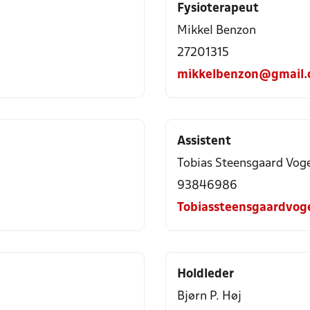
Fysioterapeut
Mikkel Benzon
27201315
mikkelbenzon@gmail.
Assistent
Tobias Steensgaard Vog
93846986
Tobiassteensgaardvog
Holdleder
Bjørn P. Høj