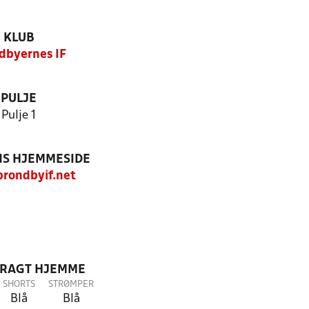
KLUB
dbyernes IF
PULJE
Pulje 1
S HJEMMESIDE
rondbyif.net
DRAGT HJEMME
SHORTS
STRØMPER
Blå
Blå