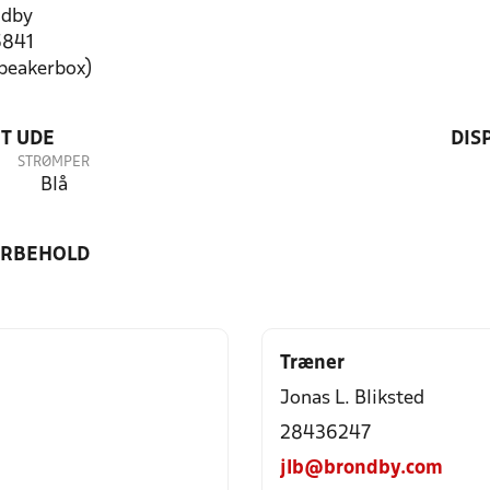
ndby
5841
speakerbox)
T UDE
DIS
STRØMPER
Blå
ORBEHOLD
Træner
Jonas L. Bliksted
28436247
jlb@brondby.com