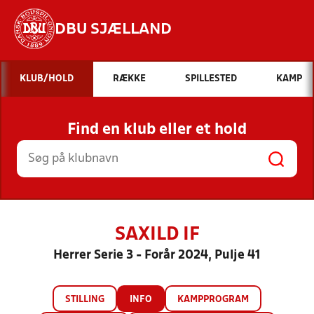
DBU SJÆLLAND
Hvad vil du søge efter?
KLUB/HOLD
RÆKKE
SPILLESTED
KAMP
INDHOLD OG NYHEDER
Find en klub eller et hold
STILLINGER, RESULTATER, KLUBBER OG
HOLD
SAXILD IF
Herrer Serie 3 - Forår 2024, Pulje 41
STILLING
INFO
KAMPPROGRAM