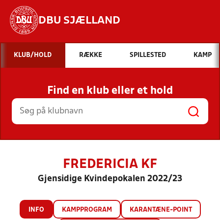
DBU SJÆLLAND
Hvad vil du søge efter?
KLUB/HOLD
RÆKKE
SPILLESTED
KAMP
INDHOLD OG NYHEDER
Find en klub eller et hold
STILLINGER, RESULTATER, KLUBBER OG
HOLD
FREDERICIA KF
Gjensidige Kvindepokalen 2022/23
INFO
KAMPPROGRAM
KARANTÆNE-POINT