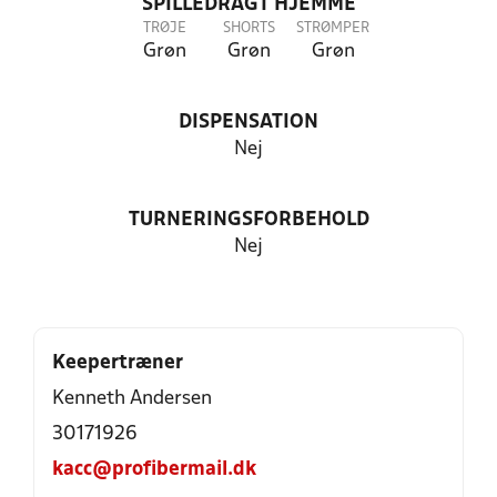
SPILLEDRAGT HJEMME
TRØJE
SHORTS
STRØMPER
Grøn
Grøn
Grøn
DISPENSATION
Nej
TURNERINGSFORBEHOLD
Nej
Keepertræner
Kenneth Andersen
30171926
kacc@profibermail.dk