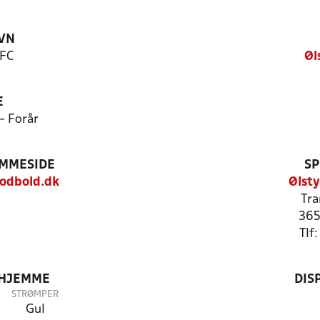
VN
 FC
Øl
E
- Forår
EMMESIDE
SP
odbold.dk
Ølst
Tra
365
Tlf
 HJEMME
DIS
STRØMPER
Gul