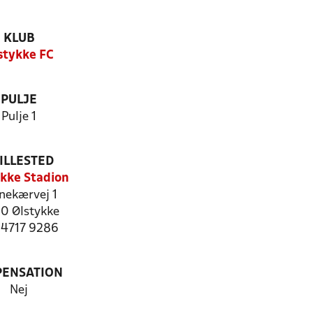
KLUB
stykke FC
PULJE
Pulje 1
ILLESTED
ykke Stadion
nekærvej 1
0 Ølstykke
: 4717 9286
PENSATION
Nej