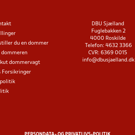
ntakt
DBU Sjælland
Fuglebakken 2
llinger
4000 Roskilde
stiller du en dommer
Telefon: 4632 3366
d dommeren
CVR: 6369 0015
info@dbusjaelland.dk
Akut dommervagt
 Forsikringer
politik
itik
PERSONDATA- OG PRIVATLIVS-POLITIK