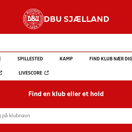
DBU SJÆLLAND
E
SPILLESTED
KAMP
FIND KLUB NÆR DI
LIVESCORE
Find en klub eller et hold