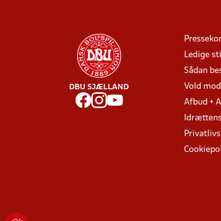
Presseko
Ledige sti
Sådan be
Vold mo
DBU SJÆLLAND
Afbud + 
Idrættens
Privatlivs
Cookiepol