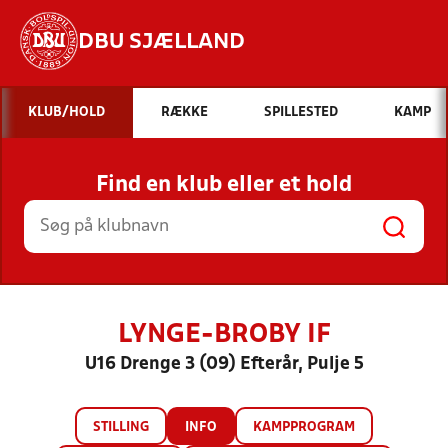
DBU SJÆLLAND
Hvad vil du søge efter?
KLUB/HOLD
RÆKKE
SPILLESTED
KAMP
INDHOLD OG NYHEDER
Find en klub eller et hold
STILLINGER, RESULTATER, KLUBBER OG
HOLD
LYNGE-BROBY IF
U16 Drenge 3 (09) Efterår, Pulje 5
STILLING
INFO
KAMPPROGRAM