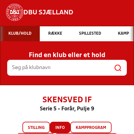
DBU SJÆLLAND
Hvad vil du søge efter?
KLUB/HOLD
RÆKKE
SPILLESTED
KAMP
INDHOLD OG NYHEDER
Find en klub eller et hold
STILLINGER, RESULTATER, KLUBBER OG
HOLD
SKENSVED IF
Serie 5 - Forår, Pulje 9
STILLING
INFO
KAMPPROGRAM