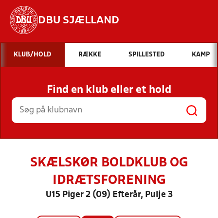
DBU SJÆLLAND
Hvad vil du søge efter?
KLUB/HOLD
RÆKKE
SPILLESTED
KAMP
INDHOLD OG NYHEDER
Find en klub eller et hold
STILLINGER, RESULTATER, KLUBBER OG
HOLD
SKÆLSKØR BOLDKLUB OG
IDRÆTSFORENING
U15 Piger 2 (09) Efterår, Pulje 3