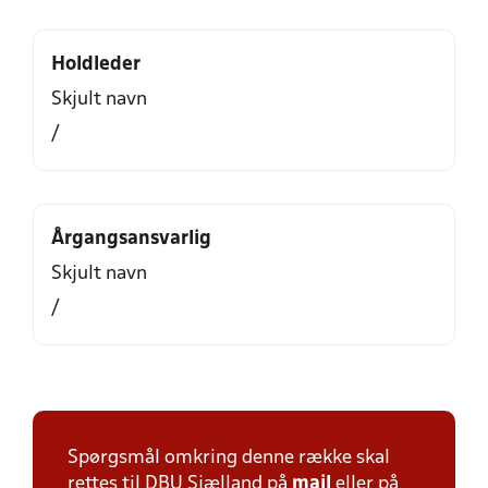
Holdleder
Skjult navn
/
Årgangsansvarlig
Skjult navn
/
Spørgsmål omkring denne række skal
rettes til DBU Sjælland på
mail
eller på