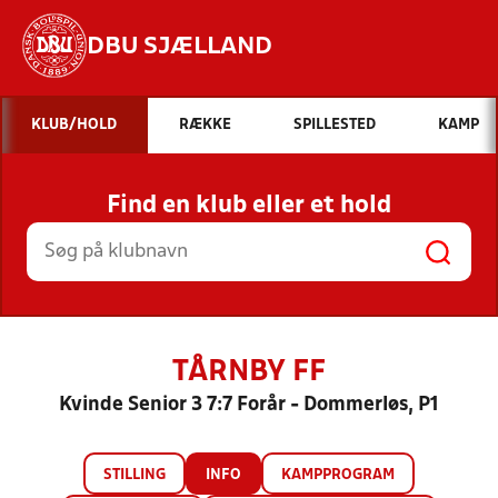
DBU SJÆLLAND
Hvad vil du søge efter?
KLUB/HOLD
RÆKKE
SPILLESTED
KAMP
INDHOLD OG NYHEDER
Find en klub eller et hold
STILLINGER, RESULTATER, KLUBBER OG
HOLD
TÅRNBY FF
Kvinde Senior 3 7:7 Forår - Dommerløs, P1
STILLING
INFO
KAMPPROGRAM