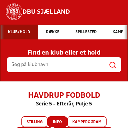
DBU SJÆLLAND
Hvad vil du søge efter?
KLUB/HOLD
RÆKKE
SPILLESTED
KAMP
INDHOLD OG NYHEDER
Find en klub eller et hold
STILLINGER, RESULTATER, KLUBBER OG
HOLD
HAVDRUP FODBOLD
Serie 5 - Efterår, Pulje 5
STILLING
INFO
KAMPPROGRAM