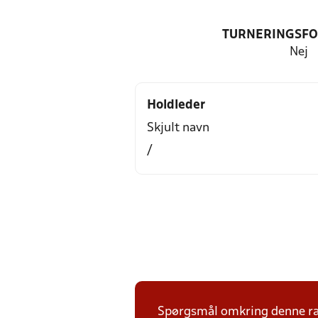
TURNERINGSF
Nej
Holdleder
Skjult navn
/
Spørgsmål omkring denne ræk