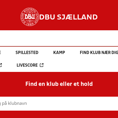
DBU SJÆLLAND
E
SPILLESTED
KAMP
FIND KLUB NÆR DI
LIVESCORE
Find en klub eller et hold