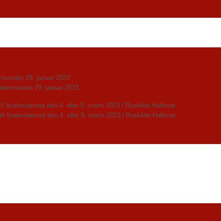
lemrunden 29. januar 2023.
ellemrunden 29. januar 2023.
il finalestævnet den 4. eller 5. marts 2023 i Roskilde Hallerne.
til finalestævnet den 4
. eller 5. marts 2023 i Roskilde Hallerne.