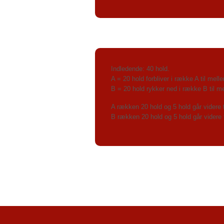
Indledende: 40 hold.
A = 20 hold forbliver i række A til mel
B = 20 hold rykker ned i række B til m
A rækken 20 hold og 5 hold går videre t
B rækken 20 hold og 5 hold går videre 