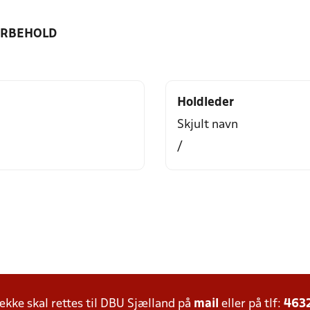
ORBEHOLD
Holdleder
Skjult navn
/
ke skal rettes til DBU Sjælland på
mail
eller på tlf:
463