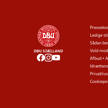
Presseko
Ledige sti
Sådan be
Vold mo
DBU SJÆLLAND
Afbud + 
Idrættens
Privatlivs
Cookiepol