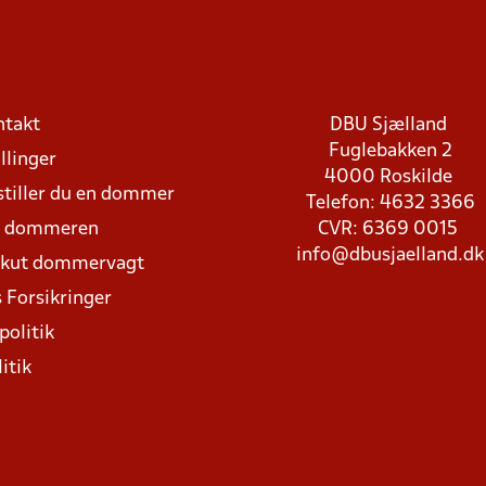
ntakt
DBU Sjælland
Fuglebakken 2
llinger
4000 Roskilde
stiller du en dommer
Telefon: 4632 3366
d dommeren
CVR: 6369 0015
info@dbusjaelland.dk
Akut dommervagt
 Forsikringer
politik
itik