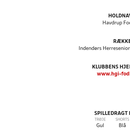
HOLDNA
Havdrup Fo
RÆKK
Indendørs Herresenio
KLUBBENS HJ
www.hgi-fod
SPILLEDRAGT
TRØJE
SHORTS
Gul
Blå