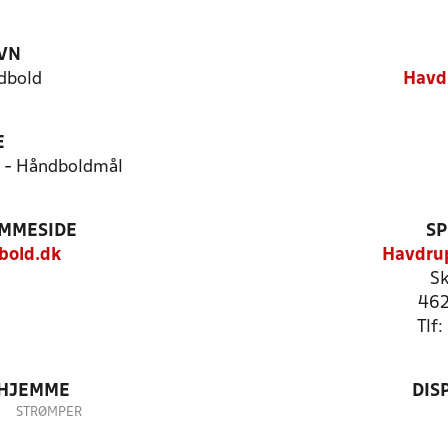
VN
dbold
Havd
E
r - Håndboldmål
EMMESIDE
SP
bold.dk
Havdrup
Sk
462
Tlf
 HJEMME
DIS
STRØMPER