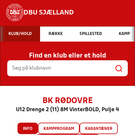
DBU SJÆLLAND
Hvad vil du søge efter?
KLUB/HOLD
RÆKKE
SPILLESTED
KAMP
INDHOLD OG NYHEDER
Find en klub eller et hold
STILLINGER, RESULTATER, KLUBBER OG
HOLD
BK RØDOVRE
U12 Drenge 2 (11) 8M VinterBOLD, Pulje 4
INFO
KAMPPROGRAM
KARANTÆNER