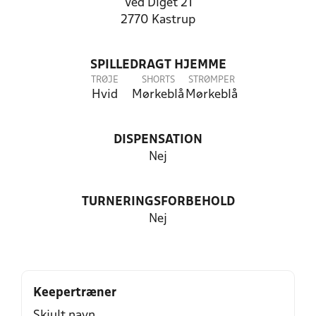
Ved Diget 21
2770 Kastrup
SPILLEDRAGT HJEMME
TRØJE
SHORTS
STRØMPER
Hvid
Mørkeblå
Mørkeblå
DISPENSATION
Nej
TURNERINGSFORBEHOLD
Nej
Keepertræner
Skjult navn