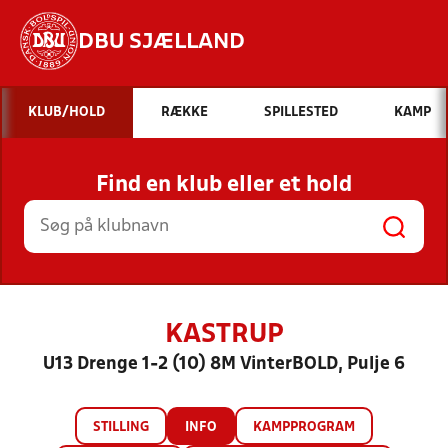
DBU SJÆLLAND
Hvad vil du søge efter?
KLUB/HOLD
RÆKKE
SPILLESTED
KAMP
INDHOLD OG NYHEDER
Find en klub eller et hold
STILLINGER, RESULTATER, KLUBBER OG
HOLD
KASTRUP
U13 Drenge 1-2 (10) 8M VinterBOLD, Pulje 6
STILLING
INFO
KAMPPROGRAM