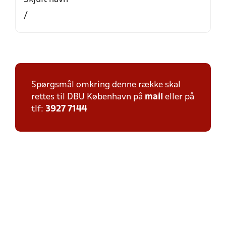
/
Spørgsmål omkring denne række skal
rettes til DBU København på
mail
eller på
tlf:
3927 7144