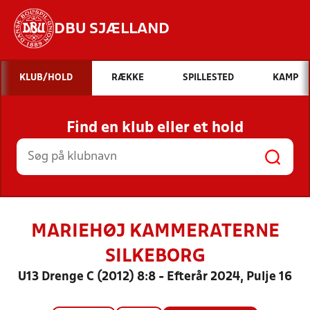
DBU SJÆLLAND
Hvad vil du søge efter?
KLUB/HOLD
RÆKKE
SPILLESTED
KAMP
INDHOLD OG NYHEDER
Find en klub eller et hold
STILLINGER, RESULTATER, KLUBBER OG
HOLD
MARIEHØJ KAMMERATERNE
SILKEBORG
U13 Drenge C (2012) 8:8 - Efterår 2024, Pulje 16