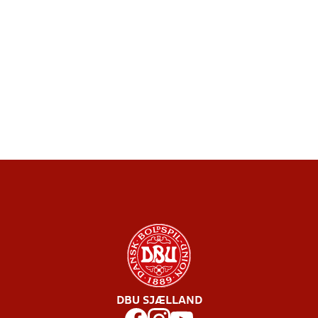
DBU SJÆLLAND