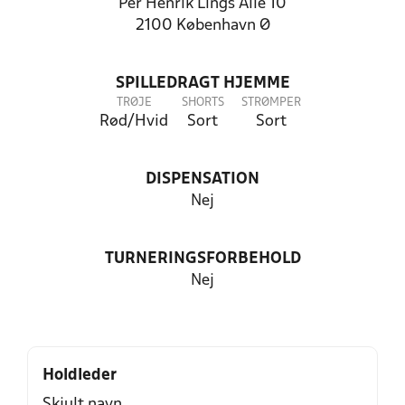
Per Henrik Lings Allé 10
2100 København Ø
SPILLEDRAGT HJEMME
TRØJE
SHORTS
STRØMPER
Rød/Hvid
Sort
Sort
DISPENSATION
Nej
TURNERINGSFORBEHOLD
Nej
Holdleder
Skjult navn