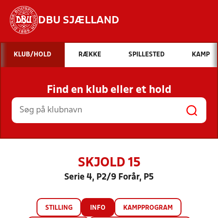
DBU SJÆLLAND
Hvad vil du søge efter?
KLUB/HOLD
RÆKKE
SPILLESTED
KAMP
INDHOLD OG NYHEDER
Find en klub eller et hold
STILLINGER, RESULTATER, KLUBBER OG
HOLD
SKJOLD 15
Serie 4, P2/9 Forår, P5
STILLING
INFO
KAMPPROGRAM