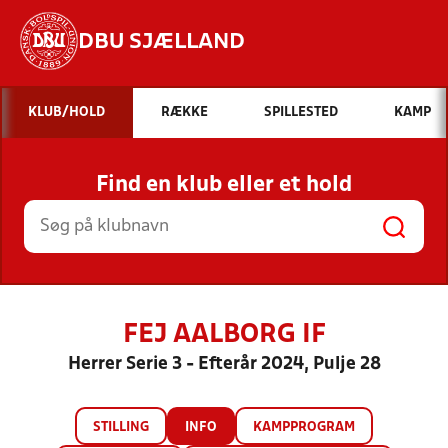
DBU SJÆLLAND
Hvad vil du søge efter?
KLUB/HOLD
RÆKKE
SPILLESTED
KAMP
INDHOLD OG NYHEDER
Find en klub eller et hold
STILLINGER, RESULTATER, KLUBBER OG
HOLD
FEJ AALBORG IF
Herrer Serie 3 - Efterår 2024, Pulje 28
STILLING
INFO
KAMPPROGRAM