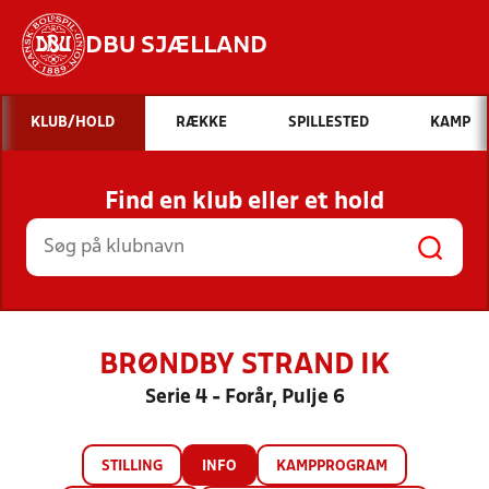
DBU SJÆLLAND
Hvad vil du søge efter?
KLUB/HOLD
RÆKKE
SPILLESTED
KAMP
INDHOLD OG NYHEDER
Find en klub eller et hold
STILLINGER, RESULTATER, KLUBBER OG
HOLD
BRØNDBY STRAND IK
Serie 4 - Forår, Pulje 6
STILLING
INFO
KAMPPROGRAM