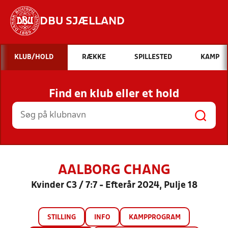
DBU SJÆLLAND
Hvad vil du søge efter?
KLUB/HOLD
RÆKKE
SPILLESTED
KAMP
INDHOLD OG NYHEDER
Find en klub eller et hold
STILLINGER, RESULTATER, KLUBBER OG
HOLD
AALBORG CHANG
Kvinder C3 / 7:7 - Efterår 2024, Pulje 18
STILLING
INFO
KAMPPROGRAM