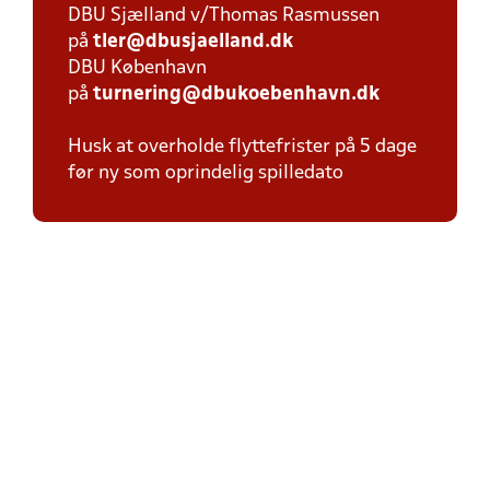
DBU Sjælland v/Thomas Rasmussen
på
tler@dbusjaelland.dk
DBU København
på
turnering@dbukoebenhavn.dk
Husk at overholde flyttefrister på 5 dage
før ny som oprindelig spilledato