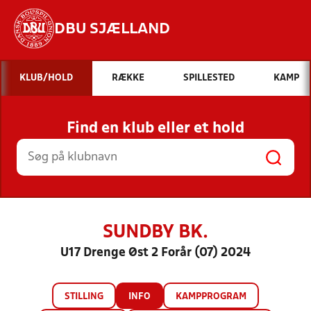
DBU SJÆLLAND
Hvad vil du søge efter?
KLUB/HOLD
RÆKKE
SPILLESTED
KAMP
INDHOLD OG NYHEDER
Find en klub eller et hold
STILLINGER, RESULTATER, KLUBBER OG
HOLD
SUNDBY BK.
U17 Drenge Øst 2 Forår (07) 2024
STILLING
INFO
KAMPPROGRAM